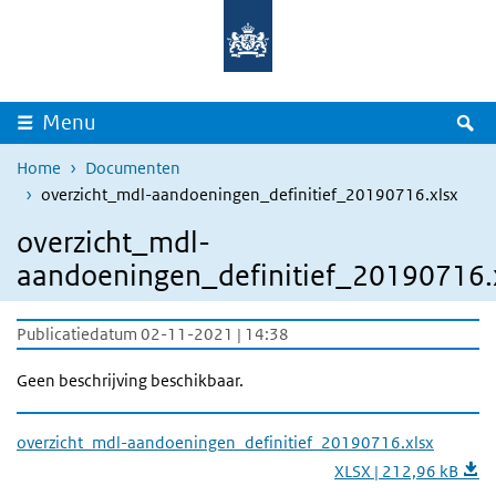
Overslaan en naar de inhoud gaan
Direct naar de hoofdnavigatie
Z
Menu
Home
Documenten
overzicht_mdl-aandoeningen_definitief_20190716.xlsx
overzicht_mdl-
aandoeningen_definitief_20190716.
Publicatiedatum 02-11-2021 | 14:38
Geen beschrijving beschikbaar.
overzicht_mdl-aandoeningen_definitief_20190716.xlsx
XLSX | 212,96 kB