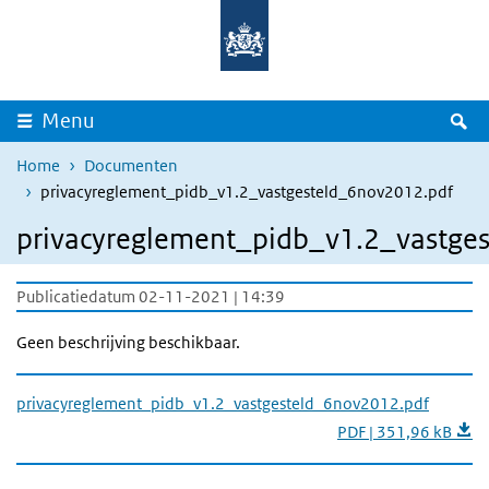
Overslaan en naar de inhoud gaan
Direct naar de hoofdnavigatie
Z
Menu
Home
Documenten
privacyreglement_pidb_v1.2_vastgesteld_6nov2012.pdf
privacyreglement_pidb_v1.2_vastge
Publicatiedatum 02-11-2021 | 14:39
Geen beschrijving beschikbaar.
privacyreglement_pidb_v1.2_vastgesteld_6nov2012.pdf
PDF | 351,96 kB