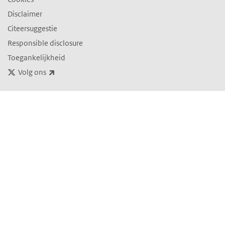
Disclaimer
Citeersuggestie
Responsible disclosure
Toegankelijkheid
(externe link)
Volg ons