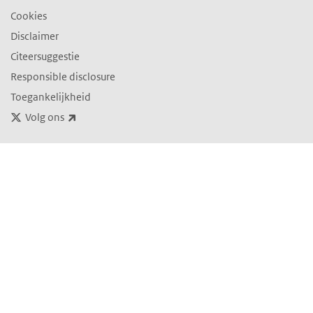
Cookies
Disclaimer
Citeersuggestie
Responsible disclosure
Toegankelijkheid
(externe link)
Volg ons