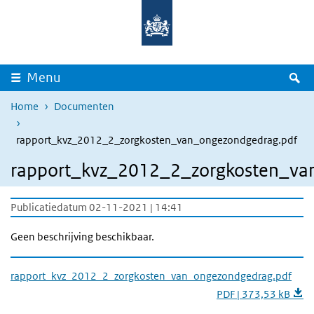
Overslaan en naar de inhoud gaan
Direct naar de hoofdnavigatie
Z
Menu
Home
Documenten
rapport_kvz_2012_2_zorgkosten_van_ongezondgedrag.pdf
rapport_kvz_2012_2_zorgkosten_va
Publicatiedatum 02-11-2021 | 14:41
Geen beschrijving beschikbaar.
rapport_kvz_2012_2_zorgkosten_van_ongezondgedrag.pdf
PDF | 373,53 kB