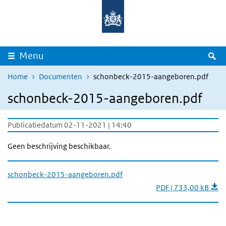
Overslaan en naar de inhoud gaan
Direct naar de hoofdnavigatie
Z
Menu
Home
Documenten
schonbeck-2015-aangeboren.pdf
schonbeck-2015-aangeboren.pdf
Publicatiedatum 02-11-2021 | 14:40
Geen beschrijving beschikbaar.
schonbeck-2015-aangeboren.pdf
PDF | 733,00 kB