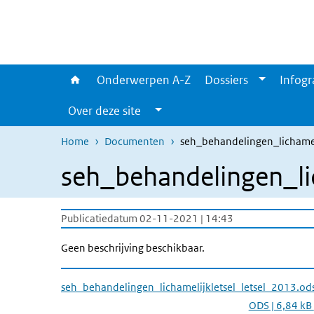
Overslaan en naar de inhoud gaan
Direct naar de hoofdnavigatie
Onderwerpen A-Z
Dossiers
Infogr
Over deze site
Home
Documenten
seh_behandelingen_lichamel
seh_behandelingen_lic
Publicatiedatum 02-11-2021 | 14:43
Geen beschrijving beschikbaar.
seh_behandelingen_lichamelijkletsel_letsel_2013.od
ODS | 6,84 kB