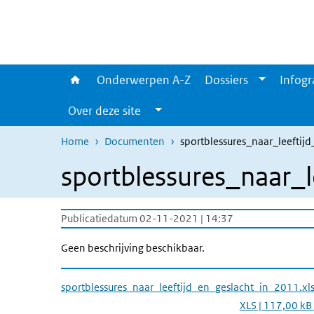
Overslaan en naar de inhoud gaan
Direct naar de hoofdnavigatie
Onderwerpen A-Z
Dossiers
Infogr
Over deze site
Home
Documenten
sportblessures_naar_leeftij
sportblessures_naar_l
Publicatiedatum 02-11-2021 | 14:37
Geen beschrijving beschikbaar.
sportblessures_naar_leeftijd_en_geslacht_in_2011.xl
XLS | 117,00 kB