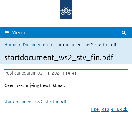
Overslaan en naar de inhoud gaan
Direct naar de hoofdnavigatie
Z
Menu
Home
Documenten
startdocument_ws2_stv_fin.pdf
startdocument_ws2_stv_fin.pdf
Publicatiedatum 02-11-2021 | 14:41
Geen beschrijving beschikbaar.
startdocument_ws2_stv_fin.pdf
PDF | 318,32 kB