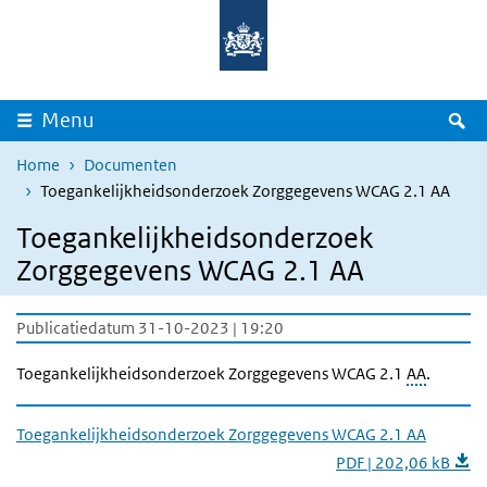
Overslaan en naar de inhoud gaan
Direct naar de hoofdnavigatie
Z
Menu
Home
Documenten
Toegankelijkheidsonderzoek Zorggegevens WCAG 2.1 AA
Toegankelijkheidsonderzoek
Zorggegevens WCAG 2.1 AA
Publicatiedatum 31-10-2023 | 19:20
Toegankelijkheidsonderzoek Zorggegevens WCAG 2.1
AA
.
Toegankelijkheidsonderzoek Zorggegevens WCAG 2.1 AA
PDF | 202,06 kB