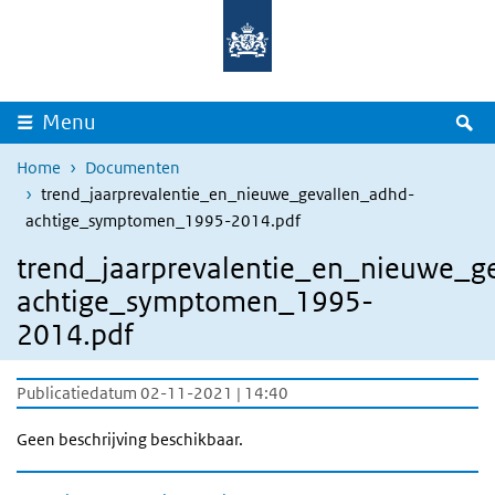
Overslaan en naar de inhoud gaan
Direct naar de hoofdnavigatie
Z
Menu
Home
Documenten
trend_jaarprevalentie_en_nieuwe_gevallen_adhd-
achtige_symptomen_1995-2014.pdf
trend_jaarprevalentie_en_nieuwe_g
achtige_symptomen_1995-
2014.pdf
Publicatiedatum 02-11-2021 | 14:40
Geen beschrijving beschikbaar.