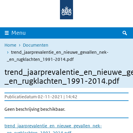
Overslaan en naar de inhoud gaan
Direct naar de hoofdnavigatie
Z
Menu
Home
Documenten
trend_jaarprevalentie_en_nieuwe_gevallen_nek-
_en_rugklachten_1991-2014.pdf
trend_jaarprevalentie_en_nieuwe_g
_en_rugklachten_1991-2014.pdf
Publicatiedatum 02-11-2021 | 14:42
Geen beschrijving beschikbaar.
trend_jaarprevalentie_en_nieuwe_gevallen_nek-
_en_rugklachten_1991-2014.pdf