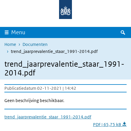
Overslaan en naar de inhoud gaan
Direct naar de hoofdnavigatie
Z
Menu
Home
Documenten
trend_jaarprevalentie_staar_1991-2014.pdf
trend_jaarprevalentie_staar_1991-
2014.pdf
Publicatiedatum 02-11-2021 | 14:42
Geen beschrijving beschikbaar.
trend_jaarprevalentie_staar_1991-2014.pdf
PDF | 65,75 kB