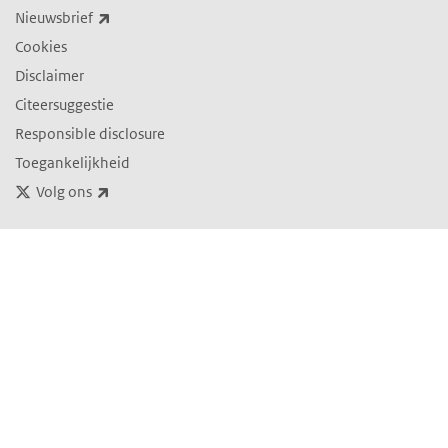
(externe link)
Nieuwsbrief
Cookies
Disclaimer
Citeersuggestie
Responsible disclosure
Toegankelijkheid
(externe link)
Volg ons