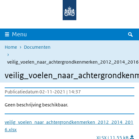
Overslaan en naar de inhoud gaan
Direct naar de hoofdnavigatie
Z
Menu
Home
Documenten
veilig_voelen_naar_achtergrondkenmerken_2012_2014_2016.
veilig_voelen_naar_achtergrondke
Publicatiedatum 02-11-2021 | 14:37
Geen beschrijving beschikbaar.
veilig_voelen_naar_achtergrondkenmerken_2012_2014_201
6.xlsx
XLSX | 11,55 kB