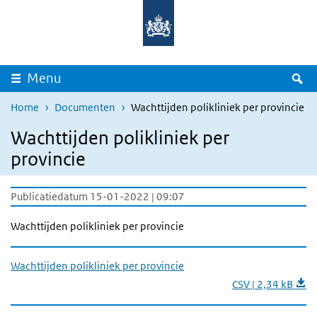
Overslaan en naar de inhoud gaan
Direct naar de hoofdnavigatie
Z
Menu
Home
Documenten
Wachttijden polikliniek per provincie
Wachttijden polikliniek per
provincie
Publicatiedatum 15-01-2022 | 09:07
Wachttijden polikliniek per provincie
Wachttijden polikliniek per provincie
CSV | 2,34 kB