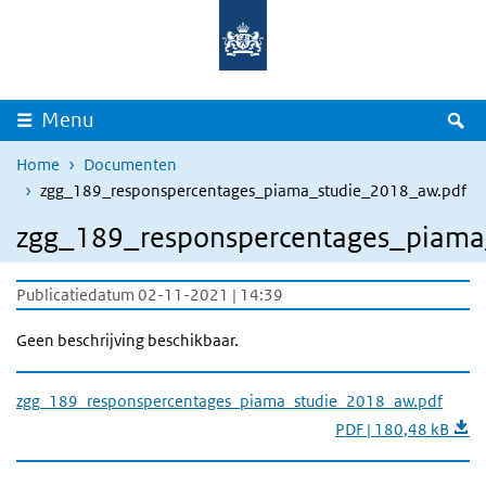
Overslaan en naar de inhoud gaan
Direct naar de hoofdnavigatie
Z
Menu
Home
Documenten
zgg_189_responspercentages_piama_studie_2018_aw.pdf
zgg_189_responspercentages_piama
Publicatiedatum 02-11-2021 | 14:39
Geen beschrijving beschikbaar.
zgg_189_responspercentages_piama_studie_2018_aw.pdf
PDF | 180,48 kB