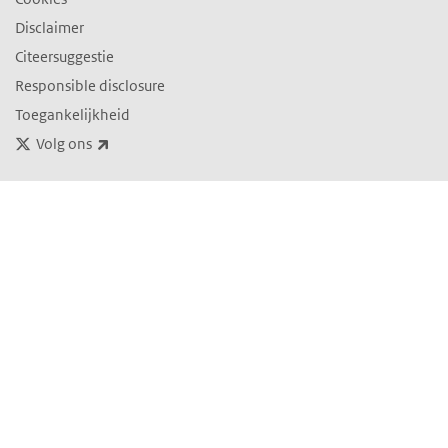
Disclaimer
Citeersuggestie
Responsible disclosure
Toegankelijkheid
(externe link)
Volg ons