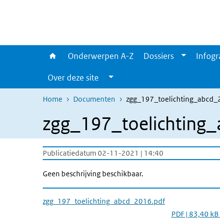
Overslaan en naar de inhoud gaan
Direct naar de hoofdnavigatie
Onderwerpen A-Z
Dossiers
Infogr
Over deze site
Home
Documenten
zgg_197_toelichting_abcd_
zgg_197_toelichting
Publicatiedatum 02-11-2021 | 14:40
Geen beschrijving beschikbaar.
zgg_197_toelichting_abcd_2016.pdf
PDF | 83,40 kB