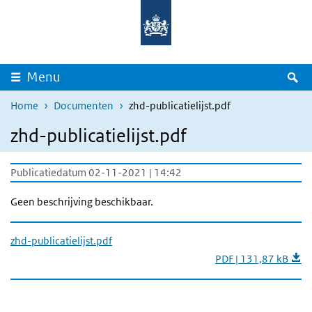
Overslaan en naar de inhoud gaan
Direct naar de hoofdnavigatie
Z
Menu
Home
Documenten
zhd-publicatielijst.pdf
zhd-publicatielijst.pdf
Publicatiedatum 02-11-2021 | 14:42
Geen beschrijving beschikbaar.
zhd-publicatielijst.pdf
PDF | 131,87 kB