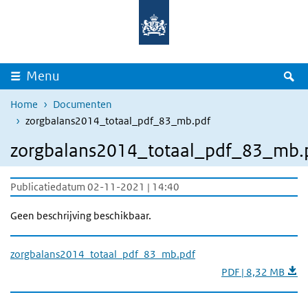
Overslaan en naar de inhoud gaan
Direct naar de hoofdnavigatie
Z
Menu
Home
Documenten
zorgbalans2014_totaal_pdf_83_mb.pdf
zorgbalans2014_totaal_pdf_83_mb.
Publicatiedatum 02-11-2021 | 14:40
Geen beschrijving beschikbaar.
zorgbalans2014_totaal_pdf_83_mb.pdf
PDF | 8,32 MB