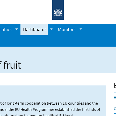
aphics
Dashboards
Monitors
fruit
H
ult of long-term cooperation between EU countries and the
D
er the EU Health Programmes established the first lists of
 information to monitor health at EU level.