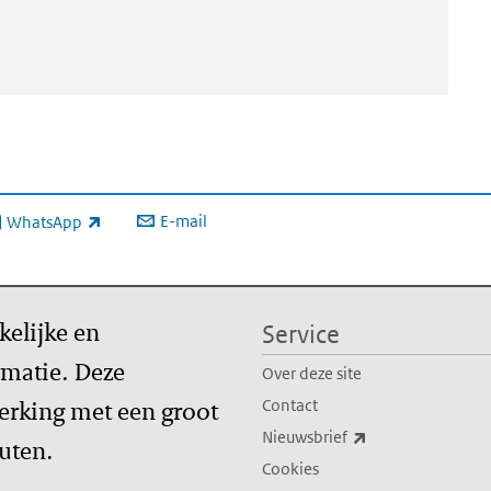
E-mail
WhatsApp
xterne link)
kelijke en
Service
matie. Deze
Over deze site
erking met een groot
Contact
(externe link)
Nieuwsbrief
tuten.
Cookies