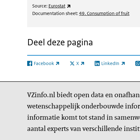
(externe link)
Source:
Eurostat
Documentation sheet:
49. Consumption of fruit
Deel deze pagina
Facebook
X
LinkedIn
(externe link)
(externe link)
(externe link)
(e
VZinfo.nl biedt open data en onafhan
wetenschappelijk onderbouwde infor
informatie komt tot stand in samenw
aantal experts van verschillende insti