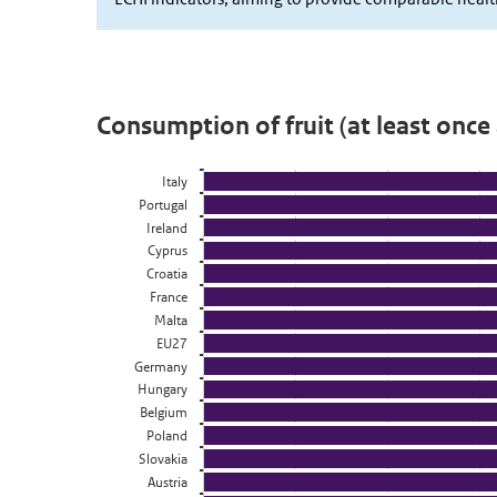
Consumption of fruit (at least once a day) 2019
Staaf grafiek met 3 reeksen.
Italy
Bekijk als data tabel.
Portugal
De grafiek heeft 1 X-as die categories weergeeft.
Ireland
De grafiek heeft 1 Y-as die Percentage weergeeft.
Cyprus
Croatia
France
Malta
EU27
Germany
Hungary
Belgium
Poland
Slovakia
Austria