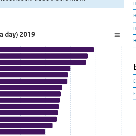
H
H
H
Consumption of fruit (at least once a day) 2019
H
E
E