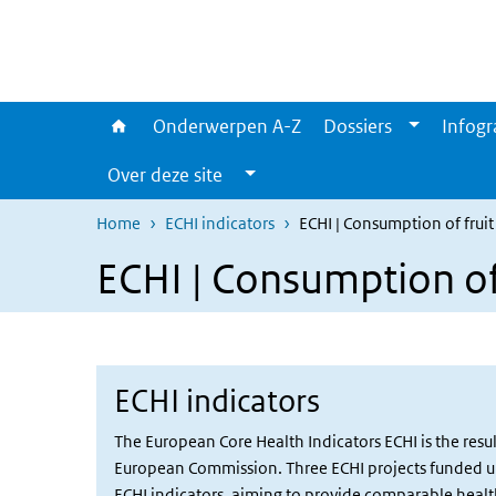
Overslaan en naar de inhoud gaan
Direct naar de hoofdnavigatie
Onderwerpen A-Z
Dossiers
Infogr
Over deze site
Home
ECHI indicators
ECHI | Consumption of fruit
ECHI | Consumption of 
ECHI indicators
The European Core Health Indicators ECHI is the res
European Commission. Three ECHI projects funded und
ECHI indicators, aiming to provide comparable health