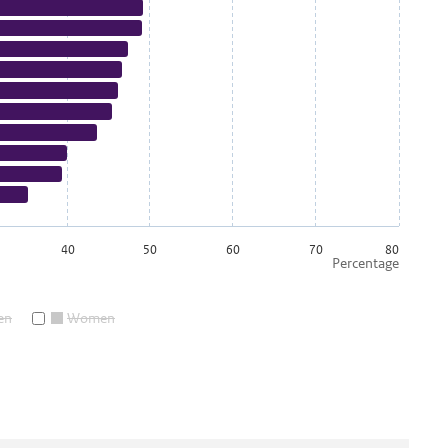
40
50
60
70
80
Percentage
en
Women