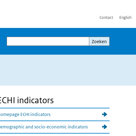
Contact
English
Zoeken
Zoeken
ECHI indicators
omepage ECHI indicators
emographic and socio-economic indicators