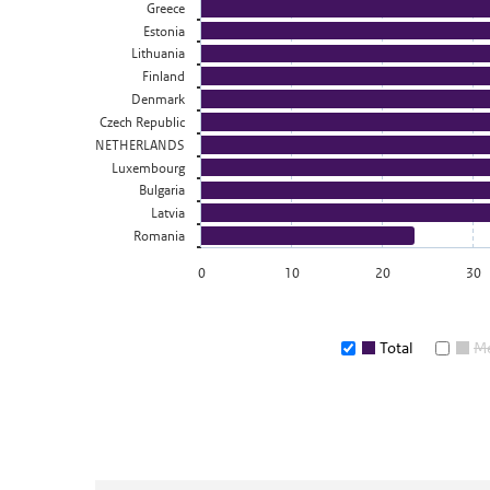
Greece
Estonia
Lithuania
Finland
Denmark
Czech Republic
NETHERLANDS
Luxembourg
Bulgaria
Latvia
Romania
0
10
20
30
Total
M
End of interactive chart.