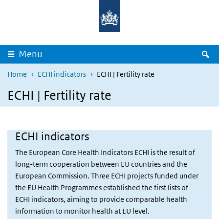
Overslaan en naar de inhoud gaan
Direct naar de hoofdnavigatie
Z
Menu
Home
ECHI indicators
ECHI | Fertility rate
ECHI | Fertility rate
ECHI indicators
The European Core Health Indicators ECHI is the result of
long-term cooperation between EU countries and the
European Commission. Three ECHI projects funded under
the EU Health Programmes established the first lists of
ECHI indicators, aiming to provide comparable health
information to monitor health at EU level.