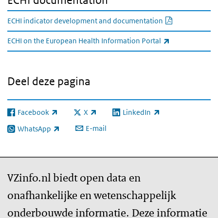
ECHI documentation
PDF documen
ECHI indicator development and documentation
(externe link)
ECHI on the European Health Information Portal
Deel deze pagina
Facebook
X
LinkedIn
(externe link)
(externe link)
(externe link)
E-mail
WhatsApp
(externe link)
VZinfo.nl biedt open data en
onafhankelijke en wetenschappelijk
onderbouwde informatie. Deze informatie