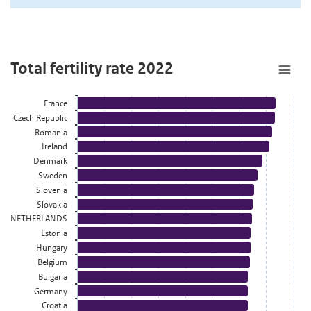
Total fertility rate 2022
Total fertility rate 2022
Staaf grafiek met 28 staven.
France
Bekijk als data tabel.
Czech Republic
De grafiek heeft 1 X-as die categories weergeeft.
Romania
De grafiek heeft 1 Y-as die Mean number of children weergeeft.
Ireland
Denmark
Sweden
Slovenia
Slovakia
NETHERLANDS
Estonia
Hungary
Belgium
Bulgaria
Germany
Croatia