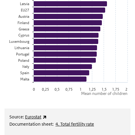
Latvia
EU27
Austria
Finland
Greece
Cyprus
Luxembourg
Lithuania
Portugal
Poland
Italy
Spain
Malta
0
0,25
0,5
0,75
1
1,25
1,5
1,75
2
Mean number of children
End of interactive chart.
(externe link)
Source:
Eurostat
Documentation sheet:
4. Total fertility rate