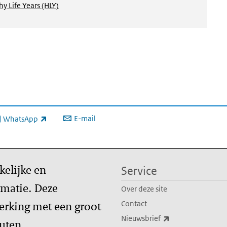
y Life Years (HLY)
E-mail
WhatsApp
xterne link)
kelijke en
Service
matie. Deze
Over deze site
erking met een groot
Contact
(externe link)
Nieuwsbrief
tuten.