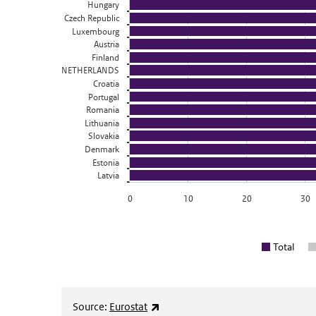
Hungary
Czech Republic
Luxembourg
Austria
Finland
NETHERLANDS
Croatia
Portugal
Romania
Lithuania
Slovakia
Denmark
Estonia
Latvia
0
10
20
30
Total
End of interactive chart.
(externe link)
Source:
Eurostat