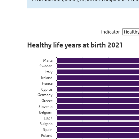
Indicator
Healthy life years at birth 2021
Healthy life years at birth 2021
Staaf grafiek met 6 reeksen.
Malta
Bekijk als data tabel.
Sweden
De grafiek heeft 1 X-as die categories weergeeft.
Italy
De grafiek heeft 1 Y-as die Year weergeeft.
Ireland
France
Cyprus
Germany
Greece
Slovenia
Belgium
EU27
Bulgaria
Spain
Poland