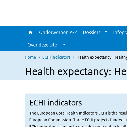
Overslaan en naar de inhoud gaan
Direct naar de hoofdnavigatie
Onderwerpen A-Z
Dossiers
Infogr
Over deze site
Home
ECHI indicators
Health expectancy: Healthy 
Health expectancy: Hea
ECHI indicators
The European Core Health Indicators ECHI is the res
European Commission. Three ECHI projects funded und
ECHI indicators, aiming to provide comparable health