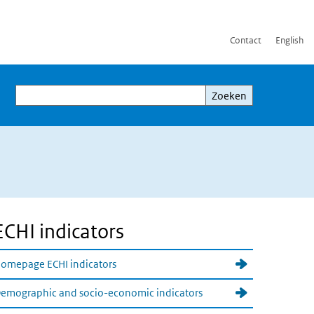
Contact
English
Zoeken
Zoeken
ECHI indicators
omepage ECHI indicators
emographic and socio-economic indicators