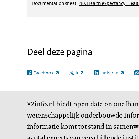
Documentation sheet:
40. Health expectancy: Health
Deel deze pagina
Facebook
X
LinkedIn
(externe link)
(externe link)
(externe link)
(e
VZinfo.nl biedt open data en onafhan
wetenschappelijk onderbouwde infor
informatie komt tot stand in samenw
aantal experts van verschillende insti