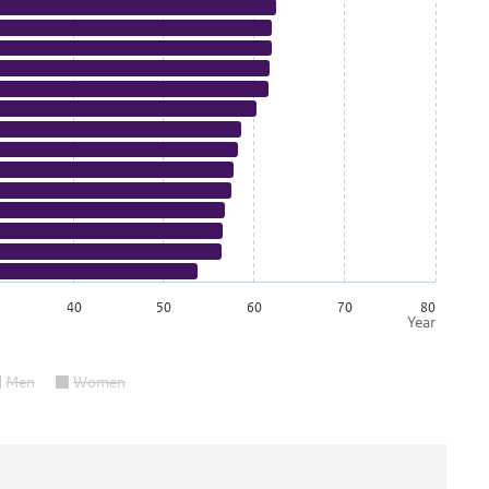
40
50
60
70
80
Year
Men
Women