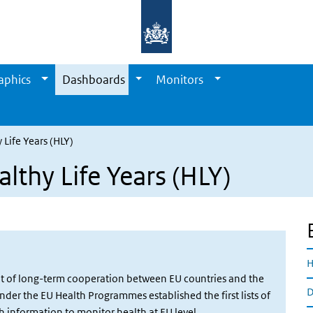
aphics
Dashboards
Monitors
Life Years (HLY)
lthy Life Years (HLY)
H
ult of long-term cooperation between EU countries and the
D
er the EU Health Programmes established the first lists of
 information to monitor health at EU level.