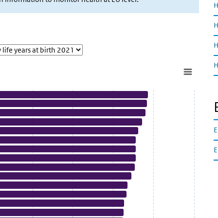
H
H
H
H
E
E