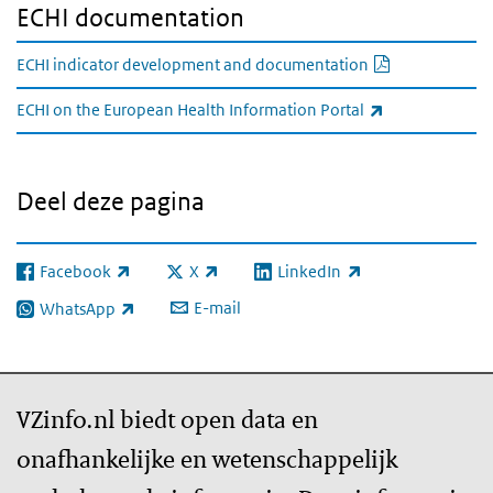
ECHI documentation
PDF documen
ECHI indicator development and documentation
(externe link)
ECHI on the European Health Information Portal
Deel deze pagina
Facebook
X
LinkedIn
(externe link)
(externe link)
(externe link)
E-mail
WhatsApp
(externe link)
VZinfo.nl biedt open data en
onafhankelijke en wetenschappelijk