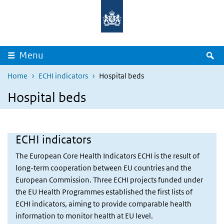
Overslaan en naar de inhoud gaan
Direct naar de hoofdnavigatie
Z
Menu
Home
ECHI indicators
Hospital beds
Hospital beds
ECHI indicators
The European Core Health Indicators ECHI is the result of
long-term cooperation between EU countries and the
European Commission. Three ECHI projects funded under
the EU Health Programmes established the first lists of
ECHI indicators, aiming to provide comparable health
information to monitor health at EU level.