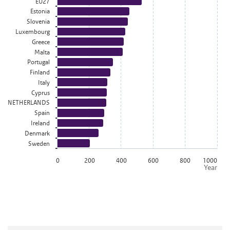
EU27
Estonia
Slovenia
Luxembourg
Greece
Malta
Portugal
Finland
Italy
Cyprus
NETHERLANDS
Spain
Ireland
Denmark
Sweden
0
200
400
600
800
1000
Year
End of interactive chart.