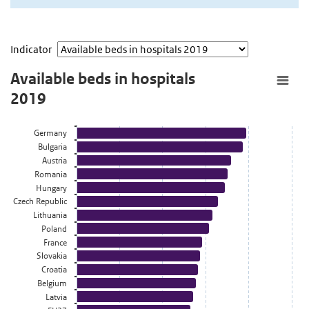
Indicator
Available beds in hospitals 2019
Available beds in hospitals
2019
Staaf grafiek met 3 reeksen.
Bekijk als data tabel.
Germany
De grafiek heeft 1 X-as die categories weergeeft.
Bulgaria
De grafiek heeft 1 Y-as die Year weergeeft.
Austria
Romania
Hungary
Czech Republic
Lithuania
Poland
France
Slovakia
Croatia
Belgium
Latvia