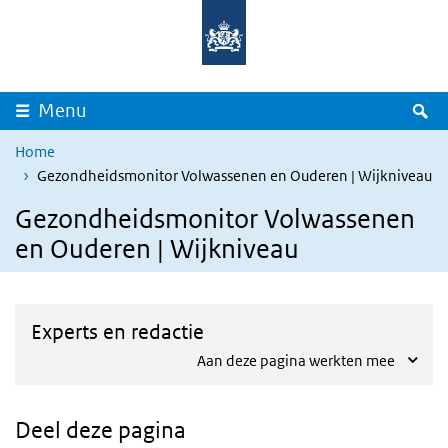
Overslaan en naar de inhoud gaan
Direct naar de hoofdnavigatie
Z
Menu
Home
Gezondheidsmonitor Volwassenen en Ouderen | Wijkniveau
Gezondheidsmonitor Volwassenen
en Ouderen | Wijkniveau
Experts en redactie
Aan deze pagina werkten mee
Deel deze pagina