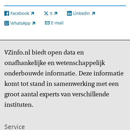
Facebook
X
LinkedIn
(externe link)
(externe link)
(externe link)
E-mail
WhatsApp
(externe link)
VZinfo.nl biedt open data en
onafhankelijke en wetenschappelijk
onderbouwde informatie. Deze informatie
komt tot stand in samenwerking met een
groot aantal experts van verschillende
instituten.
Service