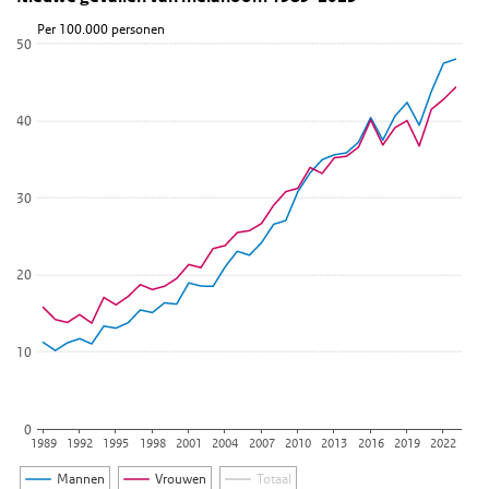
Lijn grafiek met 6 lijnen.
Per 100.000 personen
50
Bekijk als data tabel.
De grafiek heeft 1 X-as die categories weergeeft.
De grafiek heeft 1 Y-as die Per 100.000 personen weergeeft.
40
30
20
10
0
1989
1992
1995
1998
2001
2004
2007
2010
2013
2016
2019
2022
Mannen
Vrouwen
Totaal