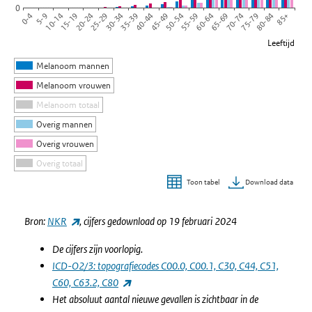
0
20-24
65-69
25-29
70-74
30-34
75-79
35-39
80-84
40-44
85+
0-4
45-49
5-9
50-54
10-14
55-59
15-19
60-64
Leeftijd
Melanoom mannen
Melanoom vrouwen
Melanoom totaal
Overig mannen
Overig vrouwen
Overig totaal
Download data
Toon tabel
Einde van interactieve grafiek.
(externe link)
Bron:
NKR
, cijfers gedownload op 19 februari 2024
De cijfers zijn voorlopig.
ICD-O2/3: topografiecodes C00.0, C00.1, C30, C44, C51,
(externe link)
C60, C63.2, C80
Het absoluut aantal nieuwe gevallen is zichtbaar in de