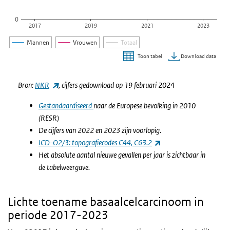
0
2017
2019
2021
2023
Mannen
Vrouwen
Totaal
Download data
Toon tabel
Einde van interactieve grafiek.
(externe link)
Bron:
NKR
, cijfers gedownload op 19 februari 2024
Gestandaardiseerd
naar de Europese bevolking in 2010
(RESR)
De cijfers van 2022 en 2023 zijn voorlopig.
(externe link)
ICD-O2/3: topografiecodes C44, C63.2
Het absolute aantal nieuwe gevallen per jaar is zichtbaar in
de tabelweergave.
Lichte toename basaalcelcarcinoom in
periode 2017-2023