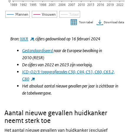
0
1989
1992
1995
1998
2001
2004
2007
2010
2013
2016
2019
2022
Mannen
Vrouwen
Totaal
Download data
Toon tabel
Einde van interactieve grafiek.
(externe link)
Bron:
NKR
, cijfers gedownload op 16 februari 2024
Gestandaardiseerd
naar de Europese bevolking in
2010 (RESR)
De cijfers van 2022 en 2023 zijn voorlopig.
ICD-O2/3: topografiecodes C30, C44, C51, C60, C63.2,
(externe link)
C80
Het absoluut aantal nieuwe gevallen per jaar is zichtbaar in
de tabelweergave.
Aantal nieuwe gevallen huidkanker
neemt sterk toe
Het aantal nieuwe gevallen van huidkanker (exclusief