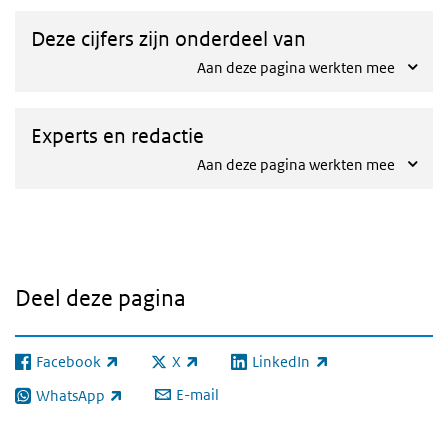
Deze cijfers zijn onderdeel van
Aan deze pagina werkten mee
Experts en redactie
Aan deze pagina werkten mee
Deel deze pagina
Facebook
X
LinkedIn
(externe link)
(externe link)
(externe link)
E-mail
WhatsApp
(externe link)