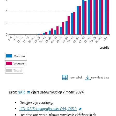
4
2
0
20-24
65-69
25-29
70-74
30-34
75-79
35-39
80-84
40-44
85+
0-4
45-49
5-9
50-54
10-14
55-59
15-19
60-64
Leeftijd
Mannen
Vrouwen
Totaal
Download data
Toon tabel
Einde van interactieve grafiek.
(externe link)
Bron:
NKR
, cijfers gedownload op 7 maart 2024
De cijfers zijn voorlopig.
(externe link)
ICD-O2/3: topografiecodes C44, C63.2
Het absoluut aantal nieuwe gevallen is zichtbaar in de