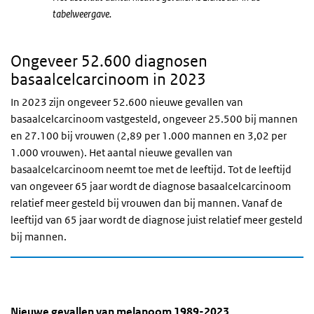
tabelweergave.
Ongeveer 52.600 diagnosen
basaalcelcarcinoom in 2023
In 2023 zijn ongeveer 52.600 nieuwe gevallen van
basaalcelcarcinoom vastgesteld, ongeveer 25.500 bij mannen
en 27.100 bij vrouwen (2,89 per 1.000 mannen en 3,02 per
1.000 vrouwen). Het aantal nieuwe gevallen van
basaalcelcarcinoom neemt toe met de leeftijd. Tot de leeftijd
van ongeveer 65 jaar wordt de diagnose basaalcelcarcinoom
relatief meer gesteld bij vrouwen dan bij mannen. Vanaf de
leeftijd van 65 jaar wordt de diagnose juist relatief meer gesteld
bij mannen.
Nieuwe gevallen van melanoom 1989-2023
Aantal nieuwe gevallen van melanoom 19
Sla de grafiek 'Nieuwe gevallen van melanoom 1989-2023' over e
Nieuwe gevallen van melanoom 1989-2023