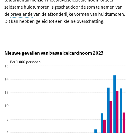
zeldzame huidtumoren is geschat door de som te nemen van
de
prevalentie
van de afzonderlijke vormen van huidtumoren.
Dit kan hebben geleid tot een kleine overschatting.
Nieuwe gevallen van basaalcelcarcinoom 2023
Aantal nieuwe gevallen van basaalcelcarc
Sla de grafiek 'Nieuwe gevallen van basaalcelcarcinoom 2023' ove
Nieuwe gevallen van basaalcelcarcinoom 2023
Staaf grafiek met 6 reeksen.
Per 1.000 personen
16
Bekijk als data tabel.
De grafiek heeft 1 X-as die Leeftijd weergeeft.
14
De grafiek heeft 1 Y-as die Per 1.000 personen weergeeft.
12
10
8
6