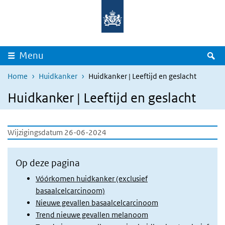
Overslaan en naar de inhoud gaan
Direct naar de hoofdnavigatie
Z
Menu
Home
Huidkanker
Huidkanker | Leeftijd en geslacht
Huidkanker | Leeftijd en geslacht
Wijzigingsdatum 26-06-2024
Op deze pagina
Vóórkomen huidkanker (exclusief
basaalcelcarcinoom)
Nieuwe gevallen basaalcelcarcinoom
Trend nieuwe gevallen melanoom