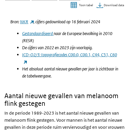
Download data
Toon tabel
Einde van interactieve grafiek.
(externe link)
Bron:
NKR
, cijfers gedownload op 16 februari 2024
Gestandaardiseerd
naar de Europese bevolking in 2010
(RESR)
De cijfers van 2022 en 2023 zijn voorlopig.
ICD-O2/3: topografiecodes C00.0, C00.1, C44, C51, C60
(externe link)
Het absoluut aantal nieuwe gevallen per jaar is zichtbaar in
de tabelweergave.
Aantal nieuwe gevallen van melanoom
flink gestegen
In de periode 1989-2023 is het aantal nieuwe gevallen van
melanoom flink gestegen. Voor mannen is het aantal nieuwe
gevallen in deze periode ruim verviervoudigd en voor vrouwen