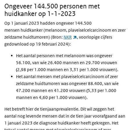
Ongeveer 144.500 personen met
huidkanker op 1-1-2023
Op 1 januari 2023 hadden ongeveer 144.500
mensen huidkanker (melanoom, plaveiselcelcarcinoom en zeer
(externe link)
zeldzame huidtumoren) (Bron:
NKR
, voorlopige cijfers
gedownload op 19 februari 2024):
Het aantal personen met melanoom was ongeveer
56.100, van wie 26.400 mannen en 29.700 vrouwen
(
2,98 per 1.000 mannen en 3,31 per 1.000 vrouwen).
Het aantal mensen met plaveiselcelcarcinoom of zeer
zeldzame huidtumoren was ongeveer 88.400, van wie
47.200 mannen en 41.200 vrouwen
(
5,33 per 1.000
mannen en 4,60 per 1.000 vrouwen).
Het betreft hier de tienjaarsprevalentie. Dit wil zeggen het
aantal nog levende mensen dat in de tien jaar voorafgaand aan
1 januari 2023 de diagnose huidkanker heeft gekregen. Het
totaal aantal mensen met plaveiselcelcarcinoom of zeer