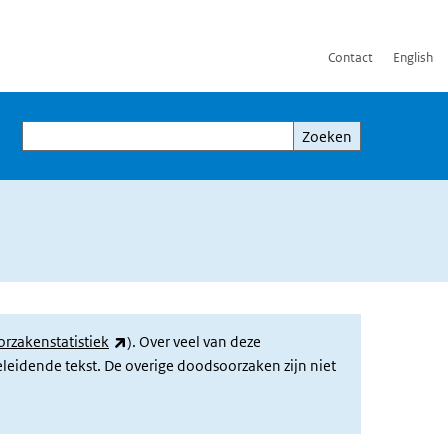
Contact
English
Zoeken
Zoeken
(externe link)
rzakenstatistiek
). Over veel van deze
leidende tekst. De overige doodsoorzaken zijn niet