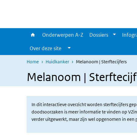
Overslaan en naar de inhoud gaan
Direct naar de hoofdnavigatie
Onderwerpen A-Z
Dossiers
Infogr
Over deze site
Home
Huidkanker
Melanoom | Sterftecijfers
Melanoom | Sterftecijf
In dit interactieve overzicht worden sterftecijfers 
doodsoorzaken is meer informatie te vinden op VZin
verder uitgewerkt, maar zijn wel opgenomen in een