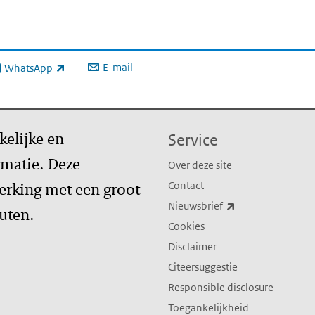
E-mail
WhatsApp
xterne link)
kelijke en
Service
matie. Deze
Over deze site
erking met een groot
Contact
(externe link)
Nieuwsbrief
tuten.
Cookies
Disclaimer
Citeersuggestie
Responsible disclosure
Toegankelijkheid