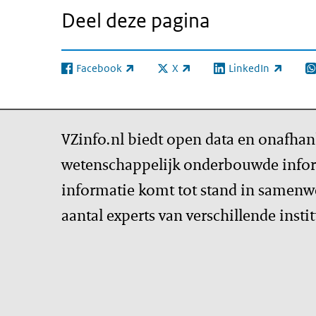
Deel deze pagina
Facebook
X
LinkedIn
(externe link)
(externe link)
(externe link)
(e
VZinfo.nl biedt open data en onafhan
wetenschappelijk onderbouwde infor
informatie komt tot stand in samenw
aantal experts van verschillende insti