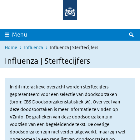
Overslaan en naar de inhoud gaan
Direct naar de hoofdnavigatie
Z
Menu
Home
Influenza
Influenza | Sterftecijfers
Influenza | Sterftecijfers
In dit interactieve overzicht worden sterftecijfers
gepresenteerd voor een selectie van doodsoorzaken
(externe link)
(bron:
CBS Doodsoorzakenstatistiek
). Over veel van
deze doodsoorzaken is meer informatie te vinden op
VZinfo. De grafieken van deze doodsoorzaken zijn
voorzien van een begeleidende tekst. De overige
doodsoorzaken zijn niet verder uitgewerkt, maar zijn wel
opgenomen in een
ranglijst van doodsoorzaken
op