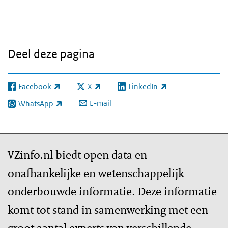
Deel deze pagina
Facebook
X
LinkedIn
(externe link)
(externe link)
(externe link)
E-mail
WhatsApp
(externe link)
VZinfo.nl biedt open data en
onafhankelijke en wetenschappelijk
onderbouwde informatie. Deze informatie
komt tot stand in samenwerking met een
groot aantal experts van verschillende