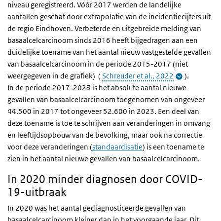
niveau geregistreerd. Vóór 2017 werden de landelijke
aantallen geschat door extrapolatie van de incidentiecijfers uit
de regio Eindhoven. Verbeterde en uitgebreide melding van
basaalcelcarcinoom sinds 2016 heeft bijgedragen aan een
duidelijke toename van het aantal nieuw vastgestelde gevallen
van basaalcelcarcinoom in de periode 2015-2017 (niet
weergegeven in de grafiek) (
Schreuder et al., 2022
).
In de periode 2017-2023 is het absolute aantal nieuwe
gevallen van basaalcelcarcinoom toegenomen van ongeveer
44.500 in 2017 tot ongeveer 52.600 in 2023. Een deel van
deze toename is toe te schrijven aan veranderingen in omvang
en leeftijdsopbouw van de bevolking, maar ook na correctie
voor deze veranderingen (
standaardisatie
) is een toename te
zien in het aantal nieuwe gevallen van basaalcelcarcinoom.
In 2020 minder diagnosen door COVID-
19-uitbraak
In 2020 was het aantal gediagnosticeerde gevallen van
basaalcelcarcinoom kleiner dan in het voorgaande jaar. Dit