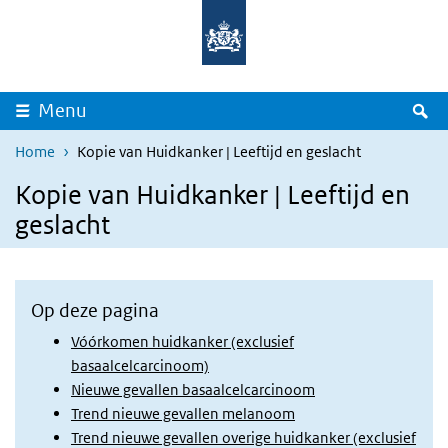
Overslaan en naar de inhoud gaan
Direct naar de hoofdnavigatie
Z
Menu
Home
Kopie van Huidkanker | Leeftijd en geslacht
Kopie van Huidkanker | Leeftijd en
geslacht
Op deze pagina
Vóórkomen huidkanker (exclusief
basaalcelcarcinoom)
Nieuwe gevallen basaalcelcarcinoom
Trend nieuwe gevallen melanoom
Trend nieuwe gevallen overige huidkanker (exclusief