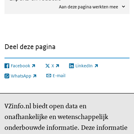
Aan deze pagina werkten mee
Deel deze pagina
Facebook
X
LinkedIn
(externe link)
(externe link)
(externe link)
E-mail
WhatsApp
(externe link)
VZinfo.nl biedt open data en
onafhankelijke en wetenschappelijk
onderbouwde informatie. Deze informatie