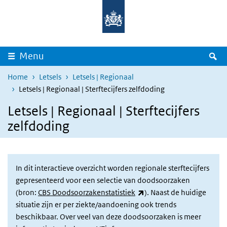
Overslaan en naar de inhoud gaan
Direct naar de hoofdnavigatie
Z
Menu
Home
Letsels
Letsels | Regionaal
Letsels | Regionaal | Sterftecijfers zelfdoding
Letsels | Regionaal | Sterftecijfers
zelfdoding
In dit interactieve overzicht worden regionale sterftecijfers
gepresenteerd voor een selectie van doodsoorzaken
(externe link)
(bron:
CBS Doodsoorzakenstatistiek
). Naast de huidige
situatie zijn er per ziekte/aandoening ook trends
beschikbaar. Over veel van deze doodsoorzaken is meer