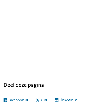
Deel deze pagina
Facebook
X
LinkedIn
(externe link)
(externe link)
(externe link)