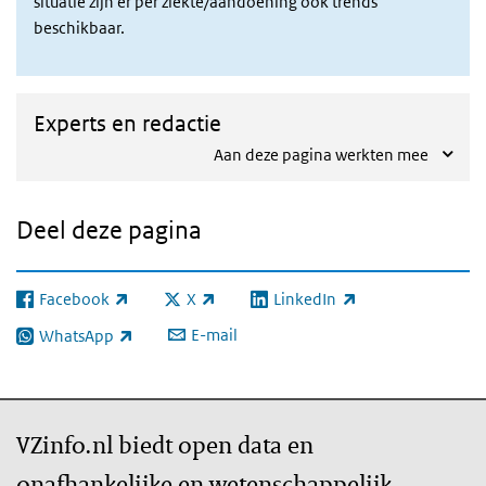
situatie zijn er per ziekte/aandoening ook trends
beschikbaar.
Experts en redactie
Aan deze pagina werkten mee
Deel deze pagina
Facebook
X
LinkedIn
(externe link)
(externe link)
(externe link)
E-mail
WhatsApp
(externe link)
VZinfo.nl biedt open data en
onafhankelijke en wetenschappelijk