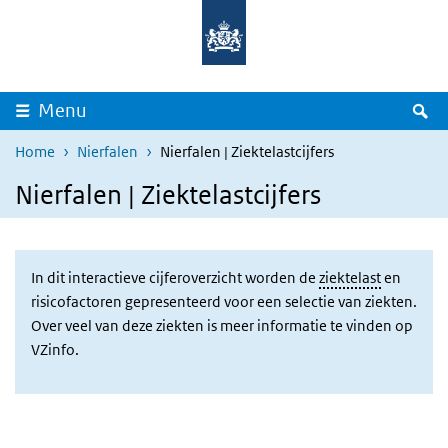
Overslaan en naar de inhoud gaan
Direct naar de hoofdnavigatie
Z
Menu
Home
Nierfalen
Nierfalen | Ziektelastcijfers
Nierfalen | Ziektelastcijfers
In dit interactieve cijferoverzicht worden de
ziektelast
en
risicofactoren gepresenteerd voor een selectie van ziekten.
Over veel van deze ziekten is meer informatie te vinden op
VZinfo.
Test dashboard Ziektelast
Overslaan