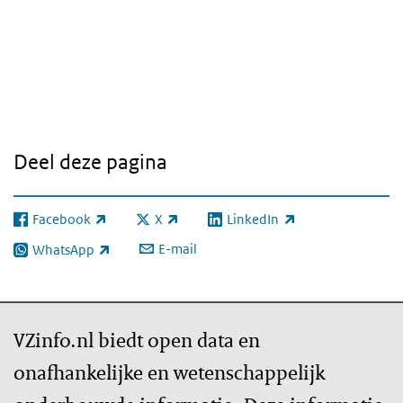
iframe:
Test
dashboard
Ziektelast
Deel deze pagina
Facebook
X
LinkedIn
(externe link)
(externe link)
(externe link)
E-mail
WhatsApp
(externe link)
VZinfo.nl biedt open data en
onafhankelijke en wetenschappelijk