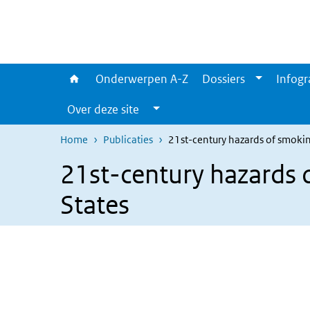
Overslaan en naar de inhoud gaan
Direct naar de hoofdnavigatie
Onderwerpen A-Z
Dossiers
Infogr
Over deze site
Home
Publicaties
21st-century hazards of smoking
21st-century hazards o
States