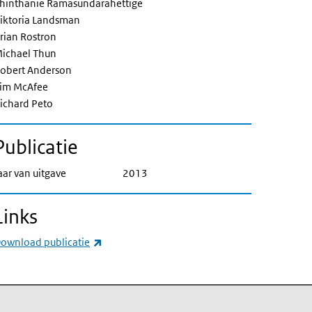
hinthanie Ramasundarahettige
iktoria Landsman
rian Rostron
ichael Thun
obert Anderson
im McAfee
ichard Peto
Publicatie
aar van uitgave
2013
Links
(externe link)
ownload publicatie