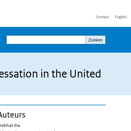
Contact
English
Zoeken
Zoeken
essation in the United
Auteurs
rabhat Jha