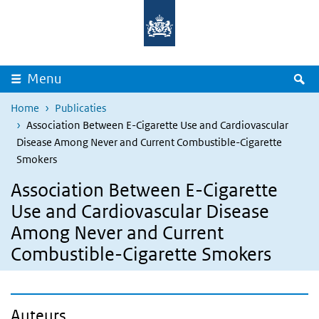
Overslaan en naar de inhoud gaan
Direct naar de hoofdnavigatie
Z
Menu
Home
Publicaties
Association Between E-Cigarette Use and Cardiovascular
Disease Among Never and Current Combustible-Cigarette
Smokers
Association Between E-Cigarette
Use and Cardiovascular Disease
Among Never and Current
Combustible-Cigarette Smokers
Auteurs