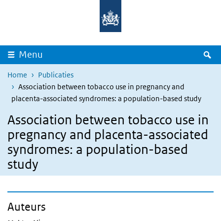
Overslaan en naar de inhoud gaan
Direct naar de hoofdnavigatie
Z
Menu
Home
Publicaties
Association between tobacco use in pregnancy and
placenta-associated syndromes: a population-based study
Association between tobacco use in
pregnancy and placenta-associated
syndromes: a population-based
study
Auteurs