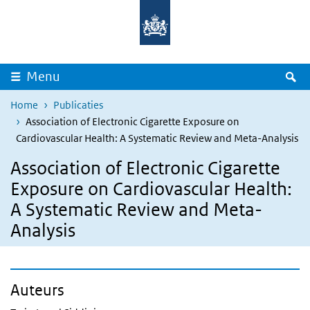
Overslaan en naar de inhoud gaan
Direct naar de hoofdnavigatie
Z
Menu
Home
Publicaties
Association of Electronic Cigarette Exposure on
Cardiovascular Health: A Systematic Review and Meta-Analysis
Association of Electronic Cigarette
Exposure on Cardiovascular Health:
A Systematic Review and Meta-
Analysis
Auteurs