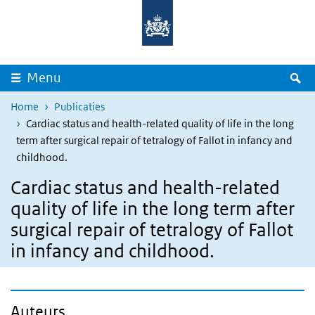
Overslaan en naar de inhoud gaan
Direct naar de hoofdnavigatie
Z
Menu
Home
Publicaties
Cardiac status and health-related quality of life in the long
term after surgical repair of tetralogy of Fallot in infancy and
childhood.
Cardiac status and health-related
quality of life in the long term after
surgical repair of tetralogy of Fallot
in infancy and childhood.
Auteurs