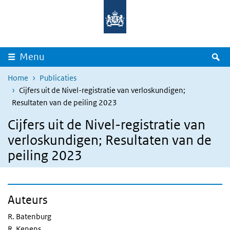
Overslaan en naar de inhoud gaan
Direct naar de hoofdnavigatie
Z
Menu
Home
Publicaties
Cijfers uit de Nivel-registratie van verloskundigen;
Resultaten van de peiling 2023
Cijfers uit de Nivel-registratie van
verloskundigen; Resultaten van de
peiling 2023
Auteurs
R. Batenburg
R. Kenens