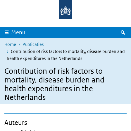
Overslaan en naar de inhoud gaan
Direct naar de hoofdnavigatie
Z
Menu
Home
Publicaties
Contribution of risk factors to mortality, disease burden and
health expenditures in the Netherlands
Contribution of risk factors to
mortality, disease burden and
health expenditures in the
Netherlands
Auteurs