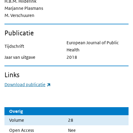
H.B.M. Hilderink
Marjanne Plasmans
M. Verschuuren
Publicatie
European Journal of Public
Tijdschrift
Health
Jaar van uitgave
2018
Links
(externe link)
Download publicatie
Overig
Volume
28
Open Access
Nee