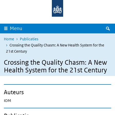
Overslaan en naar de inhoud gaan
Direct naar de hoofdnavigatie
Z
Menu
Home
Publicaties
Crossing the Quality Chasm: A New Health System for the
21st Century
Crossing the Quality Chasm: A New
Health System for the 21st Century
Auteurs
IOM