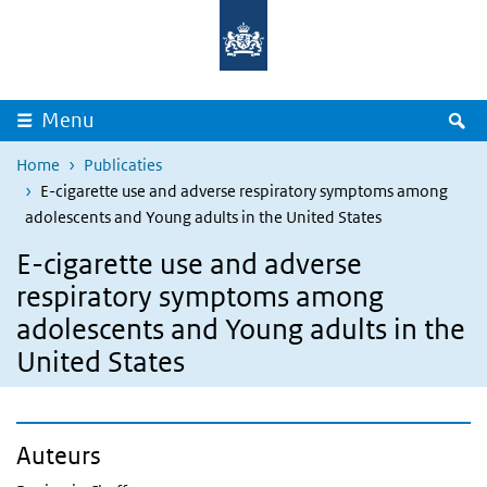
Overslaan en naar de inhoud gaan
Direct naar de hoofdnavigatie
Z
Menu
Home
Publicaties
E-cigarette use and adverse respiratory symptoms among
adolescents and Young adults in the United States
E-cigarette use and adverse
respiratory symptoms among
adolescents and Young adults in the
United States
Auteurs