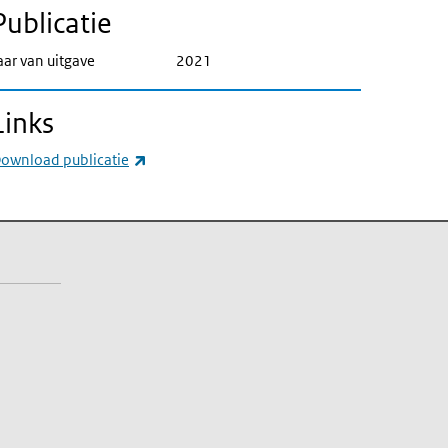
Publicatie
aar van uitgave
2021
Links
(externe link)
ownload publicatie