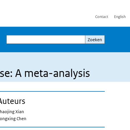
Contact
English
Zoeken
Zoeken
ase: A meta-analysis
Auteurs
haojing Xian
ongxing Chen