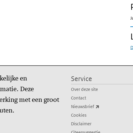
J
D
kelijke en
Service
matie. Deze
Over deze site
erking met een groot
Contact
(externe link)
Nieuwsbrief
tuten.
Cookies
Disclaimer
Citeersuggestie