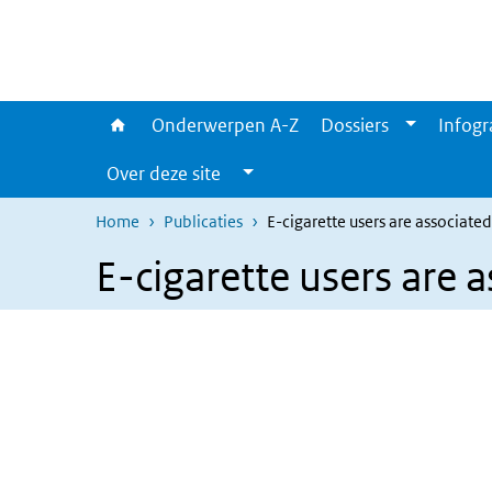
Overslaan en naar de inhoud gaan
Direct naar de hoofdnavigatie
Onderwerpen A-Z
Dossiers
Infogr
Over deze site
Home
Publicaties
E-cigarette users are associate
E-cigarette users are 