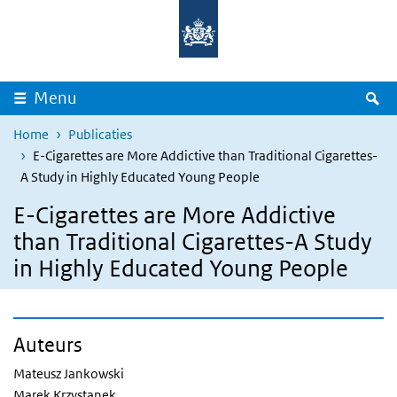
Overslaan en naar de inhoud gaan
Direct naar de hoofdnavigatie
Z
Menu
Home
Publicaties
E-Cigarettes are More Addictive than Traditional Cigarettes-
A Study in Highly Educated Young People
E-Cigarettes are More Addictive
than Traditional Cigarettes-A Study
in Highly Educated Young People
Auteurs
Mateusz Jankowski
Marek Krzystanek