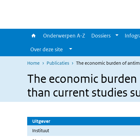
Overslaan en naar de inhoud gaan
Direct naar de hoofdnavigatie
Onderwerpen A-Z
Dossiers
Infogr
Over deze site
Home
Publicaties
The economic burden of antimicr
The economic burden of
than current studies s
Uitgever
Instituut