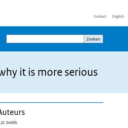
Contact
English
Zoeken
Zoeken
t
why it is more serious
Auteurs
.D. Smith