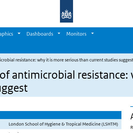
aphics
Dashboards
Monitors
obial resistance: why it is more serious than current studies sugges
 antimicrobial resistance: 
uggest
London School of Hygiene & Tropical Medicine (LSHTM)
R