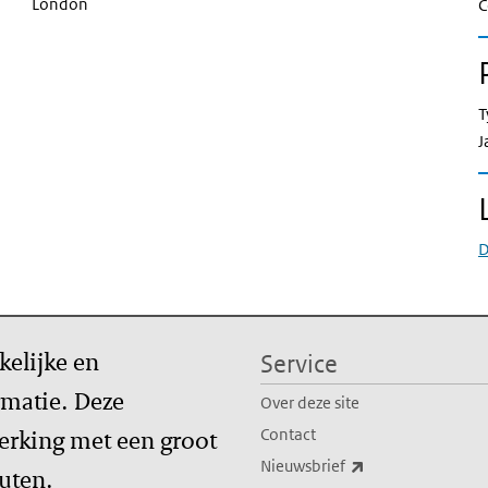
London
C
T
J
D
kelijke en
Service
matie. Deze
Over deze site
erking met een groot
Contact
(externe link)
Nieuwsbrief
tuten.