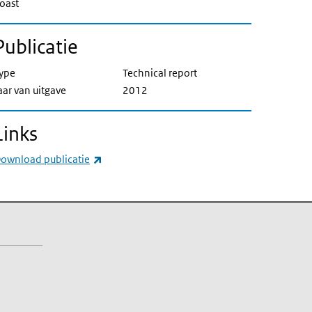
oast
Publicatie
ype
Technical report
aar van uitgave
2012
Links
(externe link)
ownload publicatie