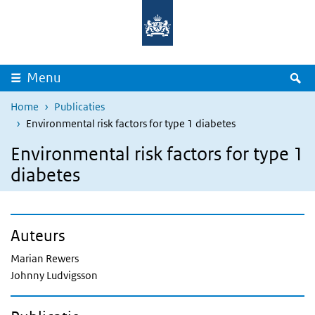
Overslaan en naar de inhoud gaan
Direct naar de hoofdnavigatie
Z
Menu
Home
Publicaties
Environmental risk factors for type 1 diabetes
Environmental risk factors for type 1
diabetes
Auteurs
Marian Rewers
Johnny Ludvigsson