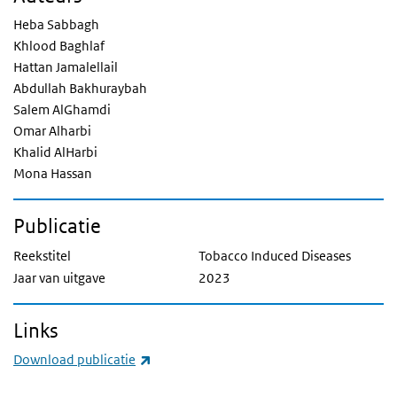
Heba Sabbagh
Khlood Baghlaf
Hattan Jamalellail
Abdullah Bakhuraybah
Salem AlGhamdi
Omar Alharbi
Khalid AlHarbi
Mona Hassan
Publicatie
Reekstitel
Tobacco Induced Diseases
Jaar van uitgave
2023
Links
(externe link)
Download publicatie