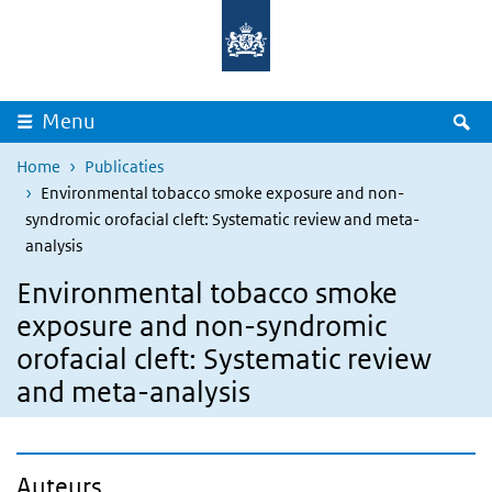
Overslaan en naar de inhoud gaan
Direct naar de hoofdnavigatie
Z
Menu
Home
Publicaties
Environmental tobacco smoke exposure and non-
syndromic orofacial cleft: Systematic review and meta-
analysis
Environmental tobacco smoke
exposure and non-syndromic
orofacial cleft: Systematic review
and meta-analysis
Auteurs