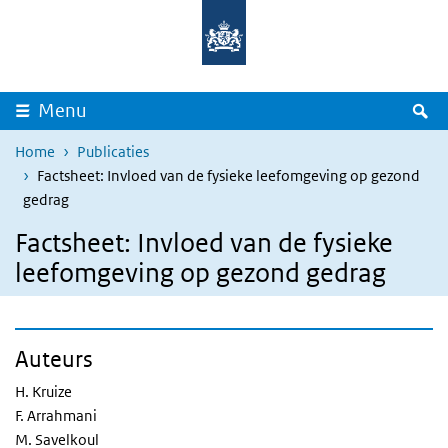
Overslaan en naar de inhoud gaan
Direct naar de hoofdnavigatie
Z
Menu
Home
Publicaties
Factsheet: Invloed van de fysieke leefomgeving op gezond
gedrag
Factsheet: Invloed van de fysieke
leefomgeving op gezond gedrag
Auteurs
H. Kruize
F. Arrahmani
M. Savelkoul