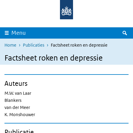
Overslaan en naar de inhoud gaan
Direct naar de hoofdnavigatie
Z
Menu
Home
Publicaties
Factsheet roken en depressie
Factsheet roken en depressie
Auteurs
M.W. van Laar
Blankers
van der Meer
K. Monshouwer
Publicatie