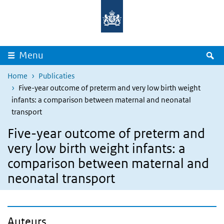
Overslaan en naar de inhoud gaan
Direct naar de hoofdnavigatie
Z
Menu
Home
Publicaties
Five-year outcome of preterm and very low birth weight
infants: a comparison between maternal and neonatal
transport
Five-year outcome of preterm and
very low birth weight infants: a
comparison between maternal and
neonatal transport
Auteurs