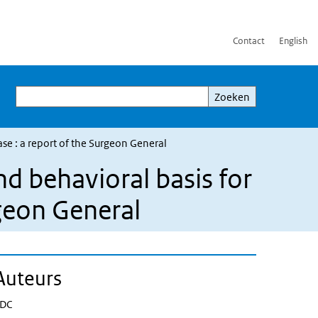
Contact
English
Zoeken
Zoeken
se : a report of the Surgeon General
d behavioral basis for
rgeon General
Auteurs
DC