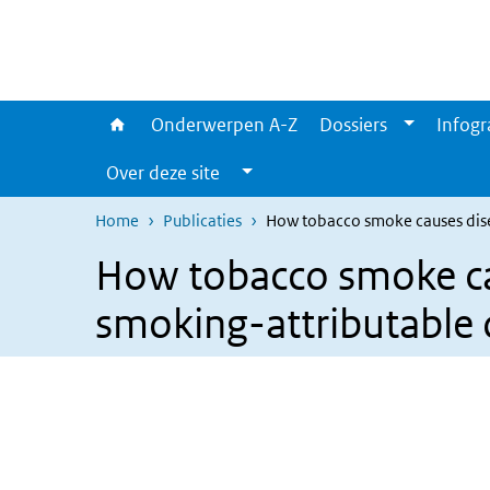
Overslaan en naar de inhoud gaan
Direct naar de hoofdnavigatie
Onderwerpen A-Z
Dossiers
Infogr
Over deze site
Home
Publicaties
How tobacco smoke causes disea
How tobacco smoke cau
smoking-attributable d