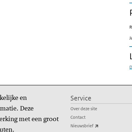
R
J
D
kelijke en
Service
matie. Deze
Over deze site
erking met een groot
Contact
(externe link)
Nieuwsbrief
tuten.