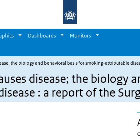
aphics
Dashboards
Monitors
se; the biology and behavioral basis for smoking-attributable disea
ses disease; the biology an
isease : a report of the Su
C