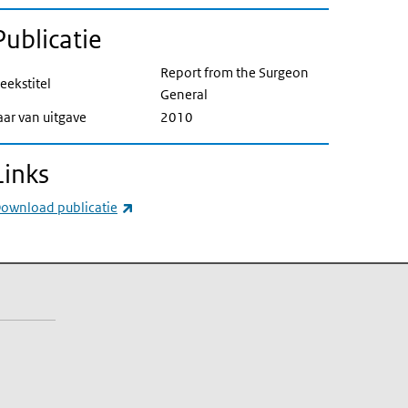
Publicatie
Report from the Surgeon
eekstitel
General
aar van uitgave
2010
Links
(externe link)
ownload publicatie