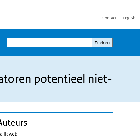
Contact
English
Zoeken
Zoeken
catoren potentieel niet-
Auteurs
alliaweb