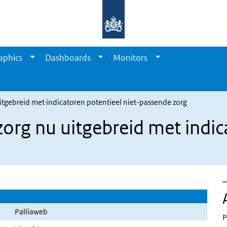
aphics
Dashboards
Monitors
 uitgebreid met indicatoren potentieel niet-passende zorg
 zorg nu uitgebreid met indi
Palliaweb
P