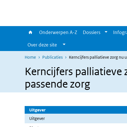
Overslaan en naar de inhoud gaan
Direct naar de hoofdnavigatie
Onderwerpen A-Z
Dossiers
Infogr
Over deze site
Home
Publicaties
Kerncijfers palliatieve zorg nu
Kerncijfers palliatieve
passende zorg
Uitgever
Uitgever