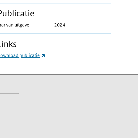
Publicatie
aar van uitgave
2024
Links
(externe link)
ownload publicatie