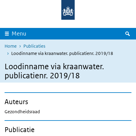
Overslaan en naar de inhoud gaan
Direct naar de hoofdnavigatie
Z
Menu
Home
Publicaties
Loodinname via kraanwater. publicatienr. 2019/18
Loodinname via kraanwater.
publicatienr. 2019/18
Auteurs
Gezondheidsraad
Publicatie