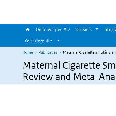
Overslaan en naar de inhoud gaan
Direct naar de hoofdnavigatie
Onderwerpen A-Z
Dossiers
Infogr
Over deze site
Home
Publicaties
Maternal Cigarette Smoking and
Maternal Cigarette Smo
Review and Meta-Anal