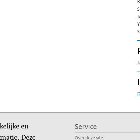
K
S
J
Y
S
J
D
kelijke en
Service
matie. Deze
Over deze site