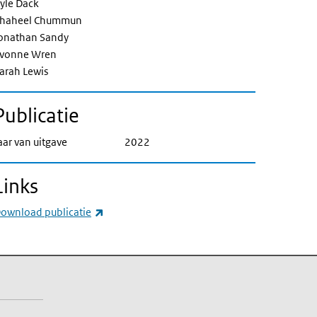
yle Dack
haheel Chummun
onathan Sandy
vonne Wren
arah Lewis
Publicatie
aar van uitgave
2022
Links
(externe link)
ownload publicatie